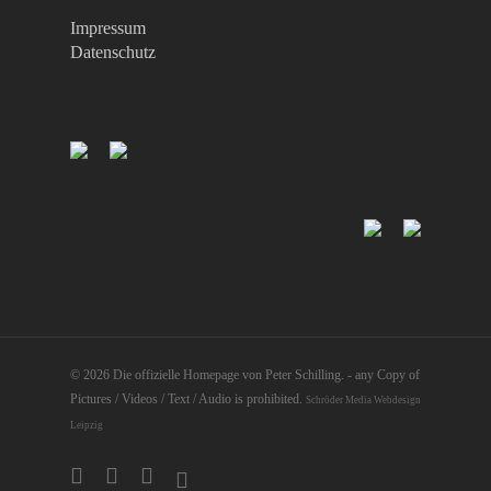
Impressum
Datenschutz
© 2026 Die offizielle Homepage von Peter Schilling. - any Copy of
Pictures / Videos / Text / Audio is prohibited.
Schröder Media Webdesign
Leipzig