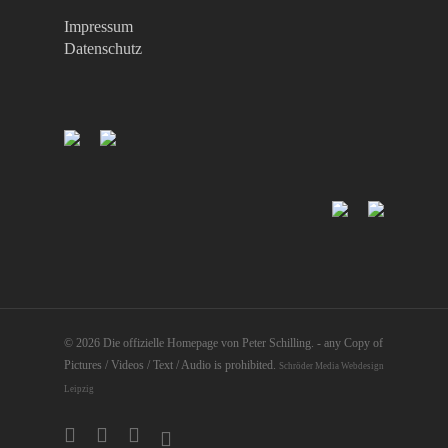
Impressum
Datenschutz
© 2026 Die offizielle Homepage von Peter Schilling. - any Copy of
Pictures / Videos / Text / Audio is prohibited.
Schröder Media Webdesign
Leipzig