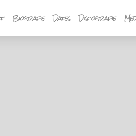
t
Biografie
Dates
Discografie
Med