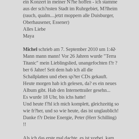
ein Konzert in meiner N?he hoffen - ich stamme
aus der sch?nsten Stadt im Ruhrgebiet, M?lheim
(rauch, qualm....jetzt moppern alle Duisburger,
Oberhausener, Essener)
Alles Liebe
Maya
Diese
...
Michel
schrieb am
7. September 2010
um
1:42
Metabox
Mann mann mann! Vor 26 Jahren wurde "Terra
ein-/ausble
Titanic" mein Lieblingslied, unangefochten f?r ?
ber 6 Jahre! Seit dem hab ich all die
Schallplatten und eben sp?ter CDs gekauft.
Heute morgen hab ich gelesen, da? es ein neues
Album gibt. Hab den Internettrailer gesehn...
Es wurde 18 Uhr, bis ichs hatte!
Und heute f?hl ich mich komplett, gleichzeitig so
wie fr?her, und so wie heute, das ist unglaublich!
Danke f?r Deine Energie, Peter (Herr Schilling)
!!
Als ich das erste mal dachte, es ist vorbei, kam