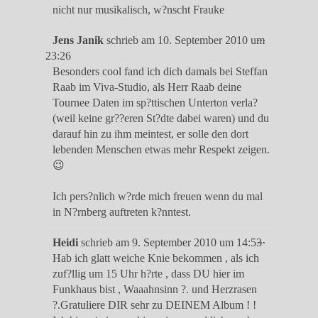
nicht nur musikalisch, w?nscht Frauke
Diese
...
Jens Janik
schrieb am
10. September 2010
um
Metabox
23:26
ein-/ausble
Besonders cool fand ich dich damals bei Steffan
Raab im Viva-Studio, als Herr Raab deine
Tournee Daten im sp?ttischen Unterton verla?
(weil keine gr??eren St?dte dabei waren) und du
darauf hin zu ihm meintest, er solle den dort
lebenden Menschen etwas mehr Respekt zeigen.
😉
Ich pers?nlich w?rde mich freuen wenn du mal
in N?rnberg auftreten k?nntest.
Diese
...
Heidi
schrieb am
9. September 2010
um
14:53
Metabox
Hab ich glatt weiche Knie bekommen , als ich
ein-/ausble
zuf?llig um 15 Uhr h?rte , dass DU hier im
Funkhaus bist , Waaahnsinn ?. und Herzrasen
?.Gratuliere DIR sehr zu DEINEM Album ! !