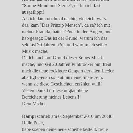
"Sonne Mond und Sterne", da bin ich fast
ausgeflippt!
Als ich dann nochmal dachte, vielleicht wars
das, kam "Das Prinzip Mensch", da sa? ich mit
meiner Frau da, hatte Tr?nen in den Augen, und
hab gesagt: Das ist der Grund, warum ich das
seit fast 30 Jahren h?re, und warum ich selber
Musik mache.
Da ich auch auf Grund dieser Songs Musik
mache, und seit 20 Jahren Punkrocker bin, freut
mich die neue rockigere Gangart der alten Lieder
abartig! Genau so laut mu? eine Snare sein,
wenn sie diese Geschichten erz?hlen will!!
Vielen Dank f?r diese unglaubliche
Bereicherung meines Lebens!!!
Dein Michel
Diese
...
Hampi
schrieb am
6. September 2010
um
20:48
Metabox
Hallo Peter,
ein-/ausble
habe soeben deine neue scheibe bestellt. freue