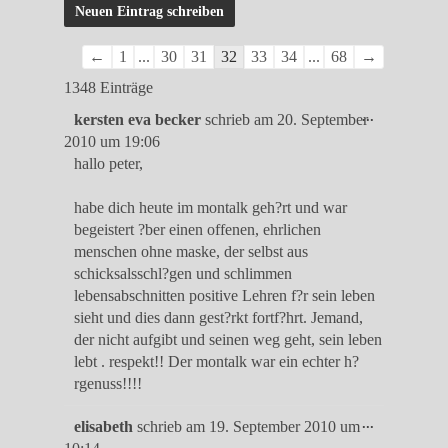
Navigation
←
1
...
30
31
32
33
34
...
68
→
der
1348 Einträge
Gästebuchliste
Diese
...
kersten eva becker
schrieb am
20. September
Metabox
2010
um
19:06
ein-/ausble
hallo peter,
habe dich heute im montalk geh?rt und war
begeistert ?ber einen offenen, ehrlichen
menschen ohne maske, der selbst aus
schicksalsschl?gen und schlimmen
lebensabschnitten positive Lehren f?r sein leben
sieht und dies dann gest?rkt fortf?hrt. Jemand,
der nicht aufgibt und seinen weg geht, sein leben
lebt . respekt!! Der montalk war ein echter h?
rgenuss!!!!
Diese
...
elisabeth
schrieb am
19. September 2010
um
Metabox