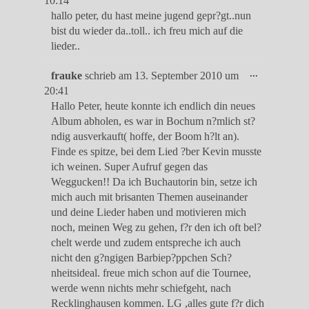
10:14
ein-/ausble
hallo peter, du hast meine jugend gepr?gt..nun
bist du wieder da..toll.. ich freu mich auf die
lieder..
Diese
...
frauke
schrieb am
13. September 2010
um
Metabox
20:41
ein-/ausble
Hallo Peter, heute konnte ich endlich din neues
Album abholen, es war in Bochum n?mlich st?
ndig ausverkauft( hoffe, der Boom h?lt an).
Finde es spitze, bei dem Lied ?ber Kevin musste
ich weinen. Super Aufruf gegen das
Weggucken!! Da ich Buchautorin bin, setze ich
mich auch mit brisanten Themen auseinander
und deine Lieder haben und motivieren mich
noch, meinen Weg zu gehen, f?r den ich oft bel?
chelt werde und zudem entspreche ich auch
nicht den g?ngigen Barbiep?ppchen Sch?
nheitsideal. freue mich schon auf die Tournee,
werde wenn nichts mehr schiefgeht, nach
Recklinghausen kommen. LG ,alles gute f?r dich