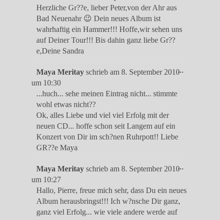
Metabox
Herzliche Gr??e, lieber Peter,von der Ahr aus
ein-/ausble
Bad Neuenahr 😉 Dein neues Album ist
wahrhaftig ein Hammer!!! Hoffe,wir sehen uns
auf Deiner Tour!!! Bis dahin ganz liebe Gr??
e,Deine Sandra
Diese
...
Maya Meritay
schrieb am
8. September 2010
Metabox
um
10:30
ein-/ausble
...huch... sehe meinen Eintrag nicht... stimmte
wohl etwas nicht??
Ok, alles Liebe und viel viel Erfolg mit der
neuen CD... hoffe schon seit Langem auf ein
Konzert von Dir im sch?nen Ruhrpott!! Liebe
GR??e Maya
Diese
...
Maya Meritay
schrieb am
8. September 2010
Metabox
um
10:27
ein-/ausble
Hallo, Pierre, freue mich sehr, dass Du ein neues
Album herausbringst!!! Ich w?nsche Dir ganz,
ganz viel Erfolg... wie viele andere werde auf