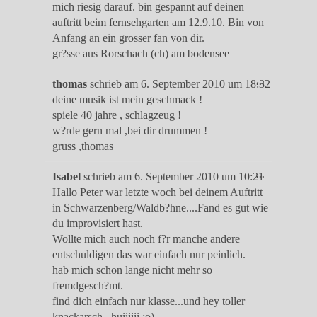
mich riesig darauf. bin gespannt auf deinen
auftritt beim fernsehgarten am 12.9.10. Bin von
Anfang an ein grosser fan von dir.
gr?sse aus Rorschach (ch) am bodensee
Diese
...
thomas
schrieb am
6. September 2010
um
18:32
Metabox
deine musik ist mein geschmack !
ein-/ausble
spiele 40 jahre , schlagzeug !
w?rde gern mal ,bei dir drummen !
gruss ,thomas
Diese
...
Isabel
schrieb am
6. September 2010
um
10:21
Metabox
Hallo Peter war letzte woch bei deinem Auftritt
ein-/ausble
in Schwarzenberg/Waldb?hne....Fand es gut wie
du improvisiert hast.
Wollte mich auch noch f?r manche andere
entschuldigen das war einfach nur peinlich.
hab mich schon lange nicht mehr so
fremdgesch?mt.
find dich einfach nur klasse...und hey toller
knackarsch...huiiiiii ;o)