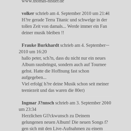
www.thomas-nistler.de
Diese
...
volker
schrieb am
4. September 2010
um
21:41
Metabox
H?re gerade Terra Titanic und schwelge in der
ein-/ausble
tollen Zeit von damals... Werde immer ein Fan
deiner musik bleiben !!
Diese
...
Frauke Burkhardt
schrieb am
4. September
Metabox
2010
um
16:20
ein-/ausble
hallo peter, sch?n, dass du nicht nur ein neues
Album rausbringst, sondern auch auf Tournee
gehst. Hatte die Hoffnung fast schon
aufgegeben...
Viel erfolg( h?re deine Musik schon seit meiner
teeniezeit und das waren die 80er)
Diese
...
Ingmar J?nnsch
schrieb am
3. September 2010
Metabox
um
23:34
ein-/ausble
Herzlichen Gl?ckwunsch zu Deinem
gelungenen neuen Album! Die neuen Songs f?
gen sich mit den Live-Aufnahmen zu einem