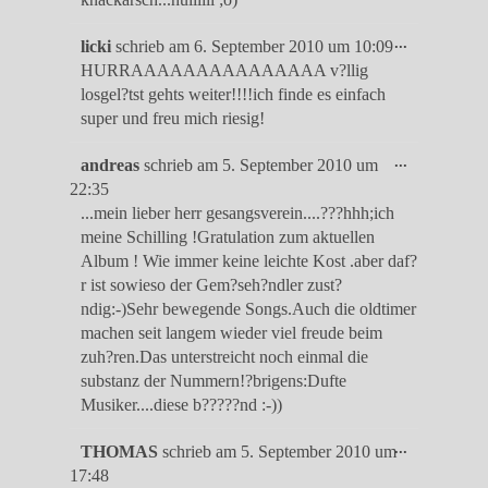
Diese
...
licki
schrieb am
6. September 2010
um
10:09
Metabox
HURRAAAAAAAAAAAAAAA v?llig
ein-/ausble
losgel?tst gehts weiter!!!!ich finde es einfach
super und freu mich riesig!
Diese
...
andreas
schrieb am
5. September 2010
um
Metabox
22:35
ein-/ausble
...mein lieber herr gesangsverein....???hhh;ich
meine Schilling !Gratulation zum aktuellen
Album ! Wie immer keine leichte Kost .aber daf?
r ist sowieso der Gem?seh?ndler zust?
ndig:-)Sehr bewegende Songs.Auch die oldtimer
machen seit langem wieder viel freude beim
zuh?ren.Das unterstreicht noch einmal die
substanz der Nummern!?brigens:Dufte
Musiker....diese b?????nd :-))
Diese
...
THOMAS
schrieb am
5. September 2010
um
Metabox
17:48
ein-/ausble