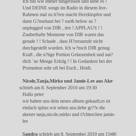
Ich bin wie immer hingerissen und liebe es !
Und DEINE songs im Radio in diesem live-
Rahmen mal zu h?ren macht Herzklopfen und
dann G?nsehaut bei ? earth below us ?
unplugged von DIR , irre ! APPLAUS ! !
Zauberhafte Momente von DIR waren das
gerade ! ! Schade , dass H?reranrufe nicht
durchgestellt wurden. Ich w?nsch DIR genug
Kraft , die n?tige Portion Gelassenheit und nat?
rlich `ne Menge Erfolg ! ! In Gedanken bei der
Promotion sehr oft bei Euch , Heidi.
Diese
...
Nicole,Tanja,Mirko und Jamie-Lee aus Ake
Metabox
schrieb am
8. September 2010
um
19:30
ein-/ausble
Hallo peter
wir haben uns dein neues album gekauft,es ist
einfach spitze.wir sehen uns.liebe gr??e die
akener tanja,nicole,mirko und t?chterchen jamie-
lee
Diese
...
Sandra
schrieb am
8. September 2010
um
15:00