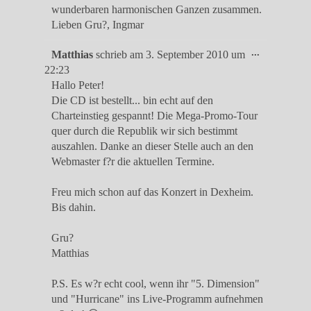
wunderbaren harmonischen Ganzen zusammen.
Lieben Gru?, Ingmar
Diese
...
Matthias
schrieb am
3. September 2010
um
Metabox
22:23
ein-/ausble
Hallo Peter!
Die CD ist bestellt... bin echt auf den
Charteinstieg gespannt! Die Mega-Promo-Tour
quer durch die Republik wir sich bestimmt
auszahlen. Danke an dieser Stelle auch an den
Webmaster f?r die aktuellen Termine.
Freu mich schon auf das Konzert in Dexheim.
Bis dahin.
Gru?
Matthias
P.S. Es w?r echt cool, wenn ihr "5. Dimension"
und "Hurricane" ins Live-Programm aufnehmen