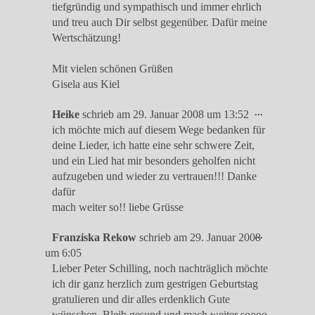
tiefgründig und sympathisch und immer ehrlich
und treu auch Dir selbst gegenüber. Dafür meine
Wertschätzung!
Mit vielen schönen Grüßen
Gisela aus Kiel
Diese
...
Heike
schrieb am
29. Januar 2008
um
13:52
Metabox
ich möchte mich auf diesem Wege bedanken für
ein-/ausble
deine Lieder, ich hatte eine sehr schwere Zeit,
und ein Lied hat mir besonders geholfen nicht
aufzugeben und wieder zu vertrauen!!! Danke
dafür
mach weiter so!! liebe Grüsse
Diese
...
Franziska Rekow
schrieb am
29. Januar 2008
Metabox
um
6:05
ein-/ausble
Lieber Peter Schilling, noch nachträglich möchte
ich dir ganz herzlich zum gestrigen Geburtstag
gratulieren und dir alles erdenklich Gute
wünschen. Bleib gesund und mach weiter soooo