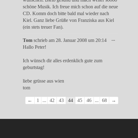
schöne Musik. Ich freue mich schon auf die neue
CD. Komm doch bitte bald mal wieder nach
Kiel. Ganz liebe Grüße von Franziska aus Kiel
(ein stets treuer Fan).
Diese
...
Tom
schrieb am
28. Januar 2008
um
20:14
Metabox
Hallo Peter!
ein-/ausble
Ich wünsch dir alles erdenklich gute zum
geburtstag!
liebe grüsse aus wien
tom
Navigation
←
1
...
42
43
44
45
46
...
68
→
der
Gästebuchliste