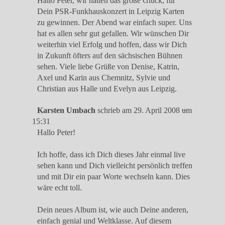
Hallo Peter, wir hatten das große Glück, für
Dein PSR-Funkhauskonzert in Leipzig Karten
zu gewinnen. Der Abend war einfach super. Uns
hat es allen sehr gut gefallen. Wir wünschen Dir
weiterhin viel Erfolg und hoffen, dass wir Dich
in Zukunft öfters auf den sächsischen Bühnen
sehen. Viele liebe Grüße von Denise, Katrin,
Axel und Karin aus Chemnitz, Sylvie und
Christian aus Halle und Evelyn aus Leipzig.
Diese
...
Karsten Umbach
schrieb am
29. April 2008
um
Metabox
15:31
ein-/ausble
Hallo Peter!
Ich hoffe, dass ich Dich dieses Jahr einmal live
sehen kann und Dich vielleicht persönlich treffen
und mit Dir ein paar Worte wechseln kann. Dies
wäre echt toll.
Dein neues Album ist, wie auch Deine anderen,
einfach genial und Weltklasse. Auf diesem