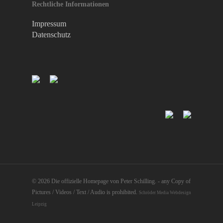
Rechtliche Informationen
Impressum
Datenschutz
© 2026 Die offizielle Homepage von Peter Schilling. - any Copy of
Pictures / Videos / Text / Audio is prohibited.
Schröder Media Webdesign
Leipzig