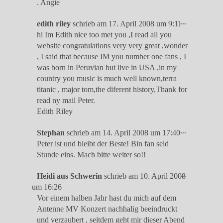
. Angie
Diese
...
edith riley
schrieb am
17. April 2008
um
9:11
Metabox
hi Im Edith nice too met you ,I read all you
ein-/ausble
website congratulations very very great ,wonder
, I said that because IM you number one fans , I
was born in Peruvian but live in USA ,in my
country you music is much well known,terra
titanic , major tom,the diferent history,Thank for
read ny mail Peter.
Edith Riley
Diese
...
Stephan
schrieb am
14. April 2008
um
17:40
Metabox
Peter ist und bleibt der Beste! Bin fan seid
ein-/ausble
Stunde eins. Mach bitte weiter so!!
Diese
...
Heidi aus Schwerin
schrieb am
10. April 2008
Metabox
um
16:26
ein-/ausble
Vor einem halben Jahr hast du mich auf dem
Antenne MV Konzert nachhalig beeindruckt
und verzaubert , seitdem geht mir dieser Abend