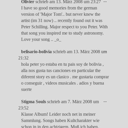
Diese
...
Olivier
schrieb am
13. März 2008
um
23:27
Metabox
I have so good memories from the german
ein-/ausble
version of 'Major Tom'.. but never knew the
artist (im 31 now) .. recently found out it was
Peter Schilling. Major respect to you Peter. With
that song you inspired me to study astronomy.
Love your song .. _o_
Diese
...
belisario-bolivia
schrieb am
13. März 2008
um
Metabox
21:32
ein-/ausble
hola peter yo estaba en tu pais soy de bolivia ,
alla nos gusta tus canciones en particular the
diferent story es un clasico . me gustaria comprar
o conseguir , videos musicales . adios y buena
suerte
Diese
...
Stigma Souls
schrieb am
7. März 2008
um
Metabox
23:52
ein-/ausble
Klasse Album! Leider noch net in meiner
Sammlung. Songs haben Kultcharakter wie
schon in in den achtzigern. Muß ich haben.