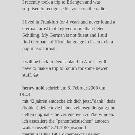
I recently took a trip to Erlangen and was
surprised to recognise his voice on the radio.
I lived in Frankfurt for 4 years and never found a
German artist that I ejoyed more than Peter
Schilling. My German is not fluent and I still
find German a difficult language to listen to in a
pop music format.
I will be back in Deutschland in April. I will
have to make a trip to Saturn for some newer
stuff. 😀
Diese
...
henry nold
schrieb am
6. Februar 2008
um
Metabox
18:49
ein-/ausble
mit 42 jahren entdecke ich dich jetzt,"dank" dsds
(bohlen).deine texte haben zeitlosen tiefgang,und
helfen dogmatische verrenereien zu ?berwinden.
ich assoziiere die "panentheistischen" autoren
walter russell(1871-1963,usa)und
martinus(1890-1981,d?nemark)zu deiner