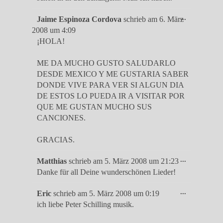
Diese
...
Jaime Espinoza Cordova
schrieb am
6. März
Metabox
2008
um
4:09
ein-/ausble
¡HOLA!
ME DA MUCHO GUSTO SALUDARLO
DESDE MEXICO Y ME GUSTARIA SABER
DONDE VIVE PARA VER SI ALGUN DIA
DE ESTOS LO PUEDA IR A VISITAR POR
QUE ME GUSTAN MUCHO SUS
CANCIONES.
GRACIAS.
Diese
...
Matthias
schrieb am
5. März 2008
um
21:23
Metabox
Danke für all Deine wunderschönen Lieder!
ein-/ausble
Diese
...
Eric
schrieb am
5. März 2008
um
0:19
Metabox
ich liebe Peter Schilling musik.
ein-/ausble