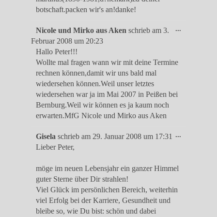
botschaft.packen wir's an!danke!
Diese
...
Nicole und Mirko aus Aken
schrieb am
3.
Metabox
Februar 2008
um
20:23
ein-/ausble
Hallo Peter!!!
Wollte mal fragen wann wir mit deine Termine
rechnen können,damit wir uns bald mal
wiedersehen können.Weil unser letztes
wiedersehen war ja im Mai 2007 in Peißen bei
Bernburg.Weil wir können es ja kaum noch
erwarten.MfG Nicole und Mirko aus Aken
Diese
...
Gisela
schrieb am
29. Januar 2008
um
17:31
Metabox
Lieber Peter,
ein-/ausble
möge im neuen Lebensjahr ein ganzer Himmel
guter Sterne über Dir strahlen!
Viel Glück im persönlichen Bereich, weiterhin
viel Erfolg bei der Karriere, Gesundheit und
bleibe so, wie Du bist: schön und dabei