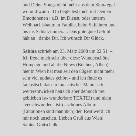
und Deine Songs nicht mehr aus dem Sinn- egal
wo und wann - Du begleitest mich mit Deinen
Emotionenen : z.B. im Dienst, oder unterm
Weihnachtsbaum in Familie, beim Skifahren und
bis ins Schlafzimmer..... Das gute gute Gefühl
hält an , danke Dir. Ich wünsch Dir Glück.
Diese
...
Sabina
schrieb am
23. März 2008
um
22:51
Metabox
Ich freue mich sehr über diese Wunderschöne
ein-/ausble
Hompage und all die News (Bücher , Alben)
hier in Wien hat man seit den 80gern nicht mehr
sehr viel updates gehört - und ich finde es
fantastisch das ein fantastischer Mann sich
weiterentwickelt hat(sich aber dennoch treu
geblieben ist- wunderbare TEXTE!) und nicht
"verschwunden" ist:) - schönes Album
(Emotionen sind männlich) den Rest werd ich
mir noch ansehen. Lieben Gruß aus Wien!
Sabina Gottschalk