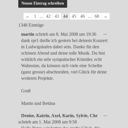
Navigation
←
1
...
42
43
44
45
46
...
68
→
der
1348 Einträge
Gästebuchliste
Diese
...
martin
schrieb am
8. Mai 2008
um
19:36
Metabox
dank rpr1 durfte ich gestern bei deinem Konzert
ein-/ausble
in Ludwigshafen dabei sein. Danke für den
schönen Abend und deine tolle Musik. Du bist
wirklich ein sehr sympatischer Künstler, echt
Wahnsinn, da können sich viele eine Scheibe
(ganz grosse) abschneiden, viel Glück für deine
weiteren Projekte.
Gruß
Martin und Bettina
Diese
...
Denise, Katrin, Axel, Karin, Sylvie, Chr
Metabox
schrieb am
1. Mai 2008
um
9:58
ein-/ausble