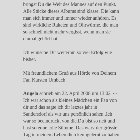
bringst Du die Welt des Mannes auf den Punkt.
Alle Stücke dieses Albums sind klasse. Die kann
man sich immer und immer wieder anhören. Es
sind wirkliche Raketen und Ohrwürme, die man
so schnell nicht mehr vergisst, wenn man sie
einmal gehört hat.
Ich wünsche Dir weiterhin so viel Erfolg wie
bisher.
Mit freundlichem Gruß aus Hörde von Deinem
Fan Karsten Umbach
Diese
...
Angela
schrieb am
22. April 2008
um
13:02
Metabox
Ich war schon als kleines Mädchen ein Fan von
ein-/ausble
dir und das sagte ich dir letztes jahr in
Sandersdorf als wir uns persönlich sahen .Ich
war so beeindruckt von die.Du bist so nett und
hast so eone tolle Stimme. Das warv der grösste
Tag in meinem Leben dich kenngelernt zu haben