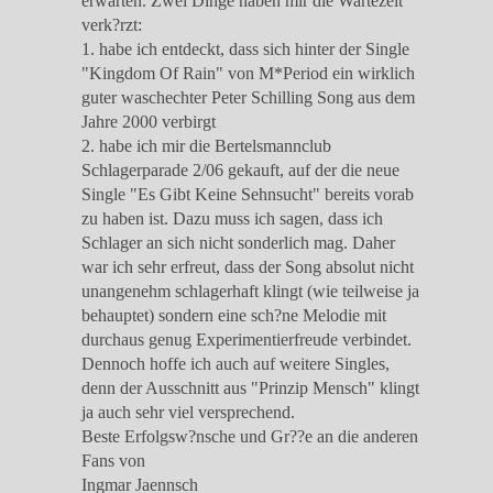
erwarten. Zwei Dinge haben mir die Wartezeit
verk?rzt:
1. habe ich entdeckt, dass sich hinter der Single
"Kingdom Of Rain" von M*Period ein wirklich
guter waschechter Peter Schilling Song aus dem
Jahre 2000 verbirgt
2. habe ich mir die Bertelsmannclub
Schlagerparade 2/06 gekauft, auf der die neue
Single "Es Gibt Keine Sehnsucht" bereits vorab
zu haben ist. Dazu muss ich sagen, dass ich
Schlager an sich nicht sonderlich mag. Daher
war ich sehr erfreut, dass der Song absolut nicht
unangenehm schlagerhaft klingt (wie teilweise ja
behauptet) sondern eine sch?ne Melodie mit
durchaus genug Experimentierfreude verbindet.
Dennoch hoffe ich auch auf weitere Singles,
denn der Ausschnitt aus "Prinzip Mensch" klingt
ja auch sehr viel versprechend.
Beste Erfolgsw?nsche und Gr??e an die anderen
Fans von
Ingmar Jaennsch