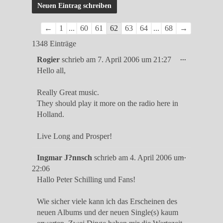
Navigation
←
1
...
60
61
62
63
64
...
68
→
der
1348 Einträge
Gästebuchliste
Diese
...
Rogier
schrieb am
7. April 2006
um
21:27
Metabox
Hello all,
ein-/ausble
Really Great music.
They should play it more on the radio here in
Holland.
Live Long and Prosper!
Diese
...
Ingmar J?nnsch
schrieb am
4. April 2006
um
Metabox
22:06
ein-/ausble
Hallo Peter Schilling und Fans!
Wie sicher viele kann ich das Erscheinen des
neuen Albums und der neuen Single(s) kaum