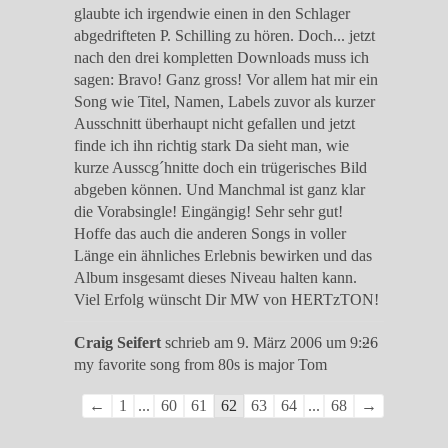
glaubte ich irgendwie einen in den Schlager
abgedrifteten P. Schilling zu hören. Doch... jetzt
nach den drei kompletten Downloads muss ich
sagen: Bravo! Ganz gross! Vor allem hat mir ein
Song wie Titel, Namen, Labels zuvor als kurzer
Ausschnitt überhaupt nicht gefallen und jetzt
finde ich ihn richtig stark Da sieht man, wie
kurze Ausscg´hnitte doch ein trügerisches Bild
abgeben können. Und Manchmal ist ganz klar
die Vorabsingle! Eingängig! Sehr sehr gut!
Hoffe das auch die anderen Songs in voller
Länge ein ähnliches Erlebnis bewirken und das
Album insgesamt dieses Niveau halten kann.
Viel Erfolg wünscht Dir MW von HERTzTON!
Diese
...
Craig Seifert
schrieb am
9. März 2006
um
9:26
Metabox
my favorite song from 80s is major Tom
ein-/ausble
Navigation
←
1
...
60
61
62
63
64
...
68
→
der