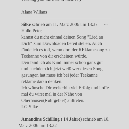
Alana Willans
Diese
...
Silke
schrieb am
11. März 2006
um
13:37
Metabox
Hallo Peter,
ein-/ausble
kannst du nicht einmal deinen Song "Lied an
Dich" zum Downloaden bereit stellen. Auch
fände ich es toll, wenn dort der REklamesong zu
Teekanne von dir erscheinen würde.
Den fand ich als Kind immer schon ganz gut
und nachdem ich jetzt weiß wer diesen Song
gesungen hat muss ich bei jeder Teekanne
reklame daran denken.
Ich wünsche Dir weiterhin viel Erfolg und hoffe
mal du wirst mal in der Nähe von
Oberhausen(Ruhrgebiet) auftreten.
LG Silke
Diese
...
Amandine Schilling ( 14 Jahre)
schrieb am
10.
Metabox
März 2006
um
13:22
ein-/ausble