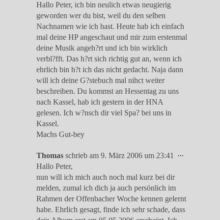
Hallo Peter, ich bin neulich etwas neugierig
geworden wer du bist, weil du den selben
Nachnamen wie ich hast. Heute hab ich einfach
mal deine HP angeschaut und mir zum erstenmal
deine Musik angeh?rt und ich bin wirklich
verbl?fft. Das h?rt sich richtig gut an, wenn ich
ehrlich bin h?t ich das nicht gedacht. Naja dann
will ich deine G?stebuch mal nihct weiter
beschreiben. Du kommst an Hessentag zu uns
nach Kassel, hab ich gestern in der HNA
gelesen. Ich w?nsch dir viel Spa? bei uns in
Kassel.
Machs Gut-bey
Diese
...
Thomas
schrieb am
9. März 2006
um
23:41
Metabox
Hallo Peter,
ein-/ausble
nun will ich mich auch noch mal kurz bei dir
melden, zumal ich dich ja auch persönlich im
Rahmen der Offenbacher Woche kennen gelernt
habe. Ehrlich gesagt, finde ich sehr schade, dass