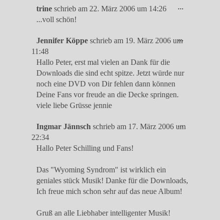
Diese
...
trine
schrieb am
22. März 2006
um
14:26
Metabox
...voll schön!
ein-/ausble
Diese
...
Jennifer Köppe
schrieb am
19. März 2006
um
Metabox
11:48
ein-/ausble
Hallo Peter, erst mal vielen an Dank für die
Downloads die sind echt spitze. Jetzt würde nur
noch eine DVD von Dir fehlen dann können
Deine Fans vor freude an die Decke springen.
viele liebe Grüsse jennie
Diese
...
Ingmar Jännsch
schrieb am
17. März 2006
um
Metabox
22:34
ein-/ausble
Hallo Peter Schilling und Fans!
Das "Wyoming Syndrom" ist wirklich ein
geniales stück Musik! Danke für die Downloads,
Ich freue mich schon sehr auf das neue Album!
Gruß an alle Liebhaber intelligenter Musik!