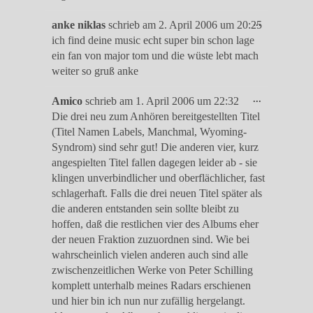
Diese
...
anke niklas
schrieb am
2. April 2006
um
20:25
Metabox
ich find deine music echt super bin schon lage
ein-/ausble
ein fan von major tom und die wüste lebt mach
weiter so gruß anke
Diese
...
Amico
schrieb am
1. April 2006
um
22:32
Metabox
Die drei neu zum Anhören bereitgestellten Titel
ein-/ausble
(Titel Namen Labels, Manchmal, Wyoming-
Syndrom) sind sehr gut! Die anderen vier, kurz
angespielten Titel fallen dagegen leider ab - sie
klingen unverbindlicher und oberflächlicher, fast
schlagerhaft. Falls die drei neuen Titel später als
die anderen entstanden sein sollte bleibt zu
hoffen, daß die restlichen vier des Albums eher
der neuen Fraktion zuzuordnen sind. Wie bei
wahrscheinlich vielen anderen auch sind alle
zwischenzeitlichen Werke von Peter Schilling
komplett unterhalb meines Radars erschienen
und hier bin ich nun nur zufällig hergelangt.