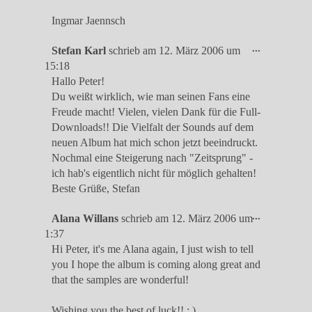
Ingmar Jaennsch
Diese
...
Stefan Karl
schrieb am
12. März 2006
um
Metabox
15:18
ein-/ausble
Hallo Peter!
Du weißt wirklich, wie man seinen Fans eine
Freude macht! Vielen, vielen Dank für die Full-
Downloads!! Die Vielfalt der Sounds auf dem
neuen Album hat mich schon jetzt beeindruckt.
Nochmal eine Steigerung nach "Zeitsprung" -
ich hab's eigentlich nicht für möglich gehalten!
Beste Grüße, Stefan
Diese
...
Alana Willans
schrieb am
12. März 2006
um
Metabox
1:37
ein-/ausble
Hi Peter, it's me Alana again, I just wish to tell
you I hope the album is coming along great and
that the samples are wonderful!
Wishing you the best of luck!! : )