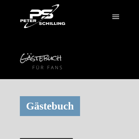
Gästebuch
FÜR FANS
Gästebuch