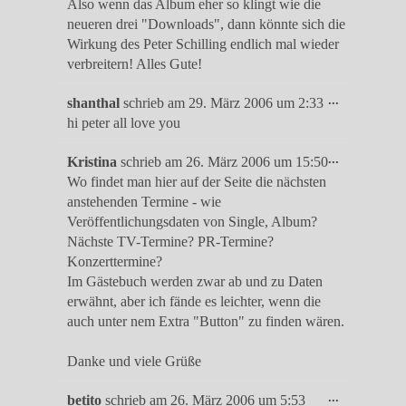
Also wenn das Album eher so klingt wie die
neueren drei "Downloads", dann könnte sich die
Wirkung des Peter Schilling endlich mal wieder
verbreitern! Alles Gute!
Diese
...
shanthal
schrieb am
29. März 2006
um
2:33
Metabox
hi peter all love you
ein-/ausble
Diese
...
Kristina
schrieb am
26. März 2006
um
15:50
Metabox
Wo findet man hier auf der Seite die nächsten
ein-/ausble
anstehenden Termine - wie
Veröffentlichungsdaten von Single, Album?
Nächste TV-Termine? PR-Termine?
Konzerttermine?
Im Gästebuch werden zwar ab und zu Daten
erwähnt, aber ich fände es leichter, wenn die
auch unter nem Extra "Button" zu finden wären.
Danke und viele Grüße
Diese
...
betito
schrieb am
26. März 2006
um
5:53