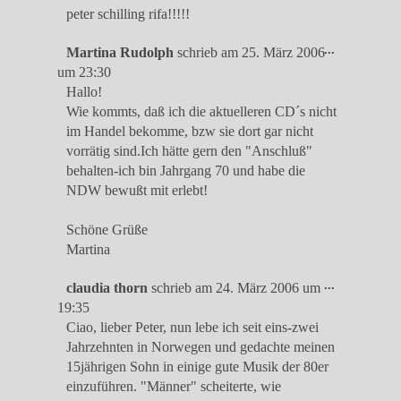
Metabox
peter schilling rifa!!!!!
ein-/ausble
Diese
...
Martina Rudolph
schrieb am
25. März 2006
Metabox
um
23:30
ein-/ausble
Hallo!
Wie kommts, daß ich die aktuelleren CD´s nicht
im Handel bekomme, bzw sie dort gar nicht
vorrätig sind.Ich hätte gern den "Anschluß"
behalten-ich bin Jahrgang 70 und habe die
NDW bewußt mit erlebt!
Schöne Grüße
Martina
Diese
...
claudia thorn
schrieb am
24. März 2006
um
Metabox
19:35
ein-/ausble
Ciao, lieber Peter, nun lebe ich seit eins-zwei
Jahrzehnten in Norwegen und gedachte meinen
15jährigen Sohn in einige gute Musik der 80er
einzuführen. "Männer" scheiterte, wie