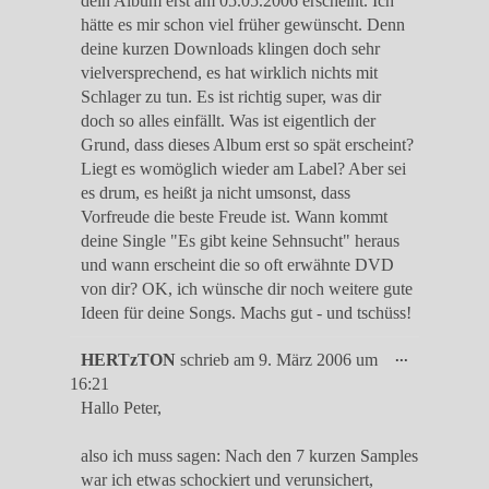
dein Album erst am 05.05.2006 erscheint. Ich
hätte es mir schon viel früher gewünscht. Denn
deine kurzen Downloads klingen doch sehr
vielversprechend, es hat wirklich nichts mit
Schlager zu tun. Es ist richtig super, was dir
doch so alles einfällt. Was ist eigentlich der
Grund, dass dieses Album erst so spät erscheint?
Liegt es womöglich wieder am Label? Aber sei
es drum, es heißt ja nicht umsonst, dass
Vorfreude die beste Freude ist. Wann kommt
deine Single "Es gibt keine Sehnsucht" heraus
und wann erscheint die so oft erwähnte DVD
von dir? OK, ich wünsche dir noch weitere gute
Ideen für deine Songs. Machs gut - und tschüss!
Diese
...
HERTzTON
schrieb am
9. März 2006
um
Metabox
16:21
ein-/ausble
Hallo Peter,
also ich muss sagen: Nach den 7 kurzen Samples
war ich etwas schockiert und verunsichert,