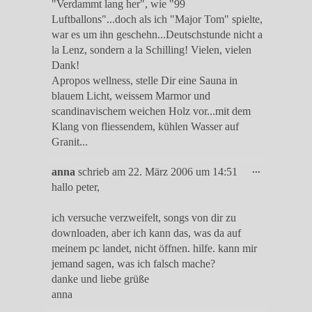
"Verdammt lang her", wie "99
Luftballons"...doch als ich "Major Tom" spielte,
war es um ihn geschehn...Deutschstunde nicht a
la Lenz, sondern a la Schilling! Vielen, vielen
Dank!
Apropos wellness, stelle Dir eine Sauna in
blauem Licht, weissem Marmor und
scandinavischem weichen Holz vor...mit dem
Klang von fliessendem, kühlen Wasser auf
Granit...
Diese
...
anna
schrieb am
22. März 2006
um
14:51
Metabox
hallo peter,
ein-/ausble
ich versuche verzweifelt, songs von dir zu
downloaden, aber ich kann das, was da auf
meinem pc landet, nicht öffnen. hilfe. kann mir
jemand sagen, was ich falsch mache?
danke und liebe grüße
anna