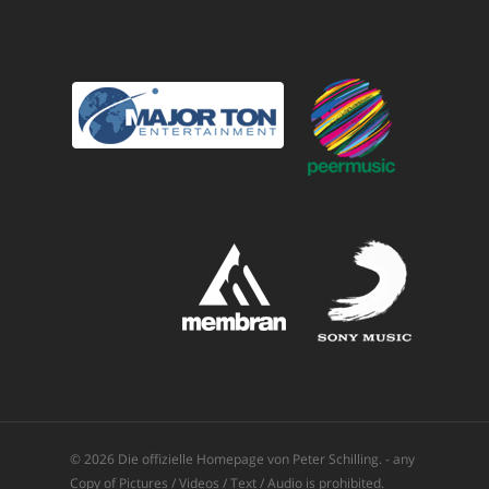
© 2026 Die offizielle Homepage von Peter Schilling. - any
Copy of Pictures / Videos / Text / Audio is prohibited.