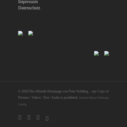
Impressum
Datenschutz
© 2026 Die offizielle Homepage von Peter Schilling. - any Copy of
Pictures / Videos / Text / Audio is prohibited.
Schröder Media Webdesign
Leipzig