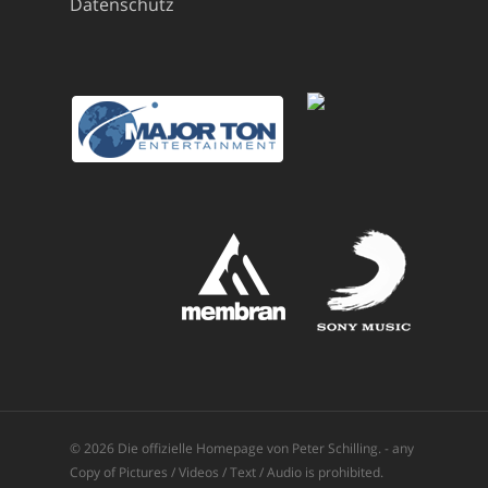
Datenschutz
© 2026 Die offizielle Homepage von Peter Schilling. - any
Copy of Pictures / Videos / Text / Audio is prohibited.