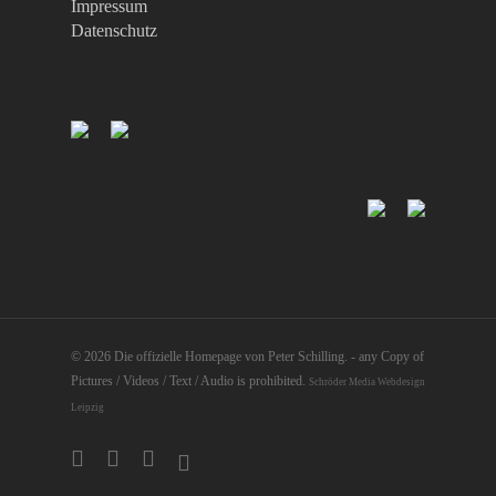
Impressum
Datenschutz
© 2026 Die offizielle Homepage von Peter Schilling. - any Copy of
Pictures / Videos / Text / Audio is prohibited.
Schröder Media Webdesign
Leipzig