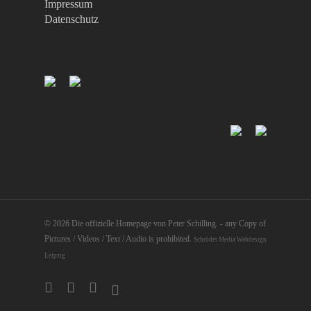
Impressum
Datenschutz
© 2026 Die offizielle Homepage von Peter Schilling. - any Copy of
Pictures / Videos / Text / Audio is prohibited.
Schröder Media Webdesign
Leipzig